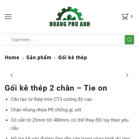
0
Home
Sản phẩm
Gối kê thép
Gối kê thép 2 chân – Tie on
Cấu tạo từ
thép tròn CT3 cường độ cao
Chân nhúng nhựa PP, chống gỉ, sét
C
ó sẵn từ 25mm tới 480mm, có thể thay đổi tùy theo yêu
cầu
Hỗ trợ
kê các đường ống dẫn cáp trong công trình dự ứng