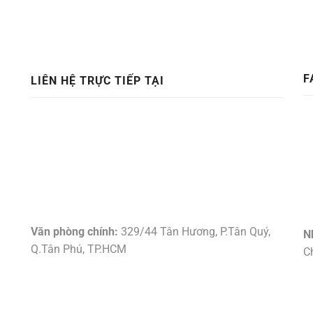
F
LIÊN HỆ TRỰC TIẾP TẠI
Văn phòng chính:
329/44 Tân Hương, P.Tân Quý,
N
m
Q.Tân Phú, TP.HCM
C