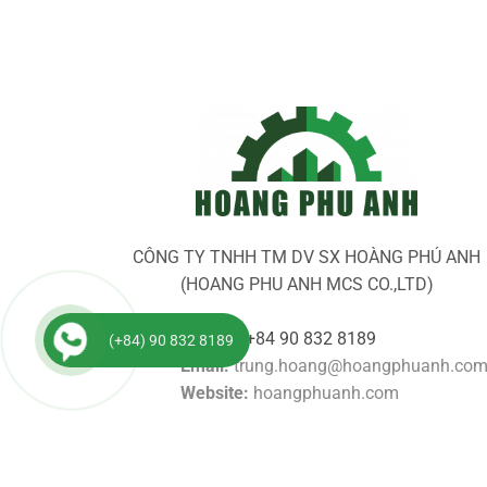
CÔNG TY TNHH TM DV SX HOÀNG PHÚ ANH
(HOANG PHU ANH MCS CO.,LTD)
Hotline:
+84 90 832 8189
(+84) 90 832 8189
Email:
trung.hoang@hoangphuanh.co
Website:
hoangphuanh.com