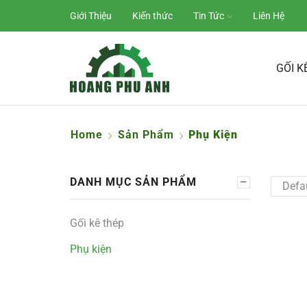
Giới Thiệu
Kiến thức
Tin Tức
Liên Hệ
GỐI K
Home
Sản Phẩm
Phụ Kiện
DANH MỤC SẢN PHẨM
Gối kê thép
Phụ kiện