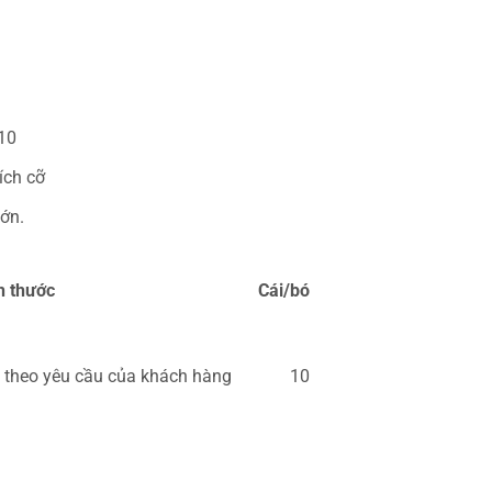
10
ích cỡ
ớn.
h thước
Cái/bó
 theo yêu cầu của khách hàng
10