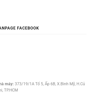
ANPAGE FACEBOOK
hà máy:
373/19/1A Tổ 5, Ấp 6B, X.Bình Mỹ, H.Củ
hi, TP.HCM