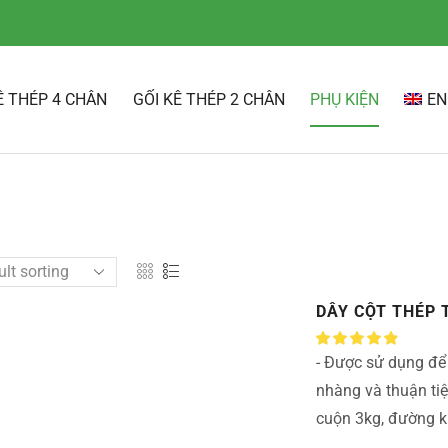
Ê THÉP 4 CHÂN
GỐI KÊ THÉP 2 CHÂN
PHỤ KIỆN
EN
DÂY CỘT THÉP 
- Được sử dụng để
nhàng và thuận tiệ
cuộn 3kg, đường k