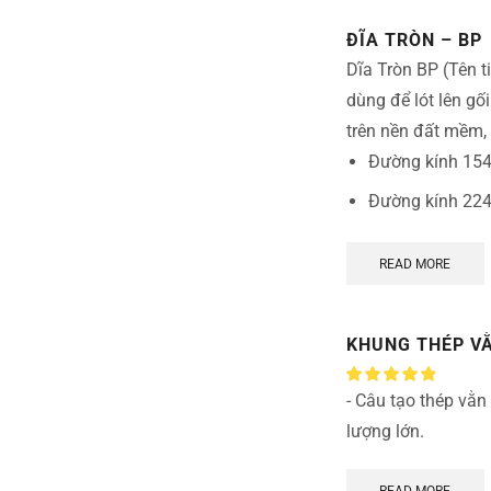
ĐĨA TRÒN – BP
Dĩa Tròn BP (Tên ti
dùng để lót lên gối
trên nền đất mềm,
Đường kính 154 
Đường kính 224 
READ MORE
KHUNG THÉP VẰ
- Câu tạo thép vằn
lượng lớn.
READ MORE