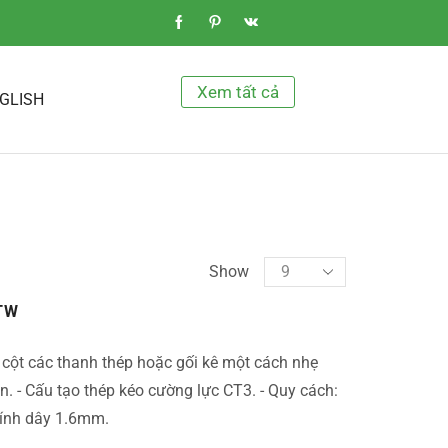
Xem tất cả
GLISH
Show
TW
 cột các thanh thép hoặc gối kê một cách nhẹ
n. - Cấu tạo thép kéo cường lực CT3. - Quy cách:
ính dây 1.6mm.