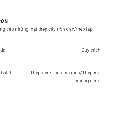
RÒN
g cấp những loại thép cây tròn đặc/thép láp
 dài
Quy cách
0-500
Thép đen/Thép mạ điện/Thép mạ
nhúng nóng