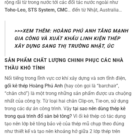
rộng rãi từ trong nước tới các đối tác nước ngoài như
Toho-Leo, STS System, CMC
… đến từ Nhật, Australia…
>>>XEM THÊM:
HOÀNG PHÚ ANH TĂNG MẠNH
GIA CÔNG VÀ XUẤT KHẨU LINH KIỆN THÉP
XÂY DỰNG SANG THỊ TRƯỜNG NHẬT, ÚC
SẢN PHẨM CHẤT LƯỢNG CHINH PHỤC CÁC NHÀ
THẦU KHÓ TÍNH
Nổi tiếng trong lĩnh vực cơ khí xây dựng và sơn tĩnh điện,
gối kê thép Hoàng Phú Anh
(hay còn gọi là “barchair”,
“chân chó”) là một trong những sản phẩm được ưa chuộng
nhất của công ty. Từ loại hai chân Clip-on, Tie-on, sử dụng
trong các dự án công trình. Vậy
tại sao nên dùng thép kê
trong quá trình đổ sàn bê tông?
Vì ối kê thép có tác dụng
tạo nên lớp bê tông bảo vệ của thép mũ chụp theo đúng
như thiết kế và tạo nên khoảng hở giữa 2 lớp thép trên