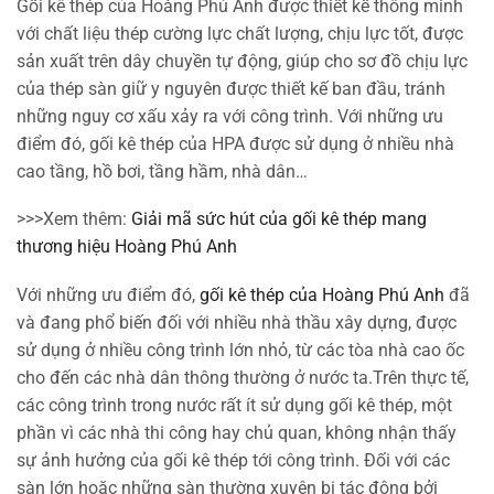
Gối kê thép của Hoàng Phú Anh được thiết kế thông minh
với chất liệu thép cường lực chất lượng, chịu lực tốt, được
sản xuất trên dây chuyền tự động, giúp cho sơ đồ chịu lực
của thép sàn giữ y nguyên được thiết kế ban đầu, tránh
những nguy cơ xấu xảy ra với công trình. Với những ưu
điểm đó, gối kê thép của HPA được sử dụng ở nhiều nhà
cao tầng, hồ bơi, tầng hầm, nhà dân…
>>>Xem thêm:
Giải mã sức hút của gối kê thép mang
thương hiệu Hoàng Phú Anh
Với những ưu điểm đó,
gối kê thép của Hoàng Phú Anh
đã
và đang phổ biến đối với nhiều nhà thầu xây dựng, được
sử dụng ở nhiều công trình lớn nhỏ, từ các tòa nhà cao ốc
cho đến các nhà dân thông thường ở nước ta.Trên thực tế,
các công trình trong nước rất ít sử dụng gối kê thép, một
phần vì các nhà thi công hay chủ quan, không nhận thấy
sự ảnh hưởng của gối kê thép tới công trình. Đối với các
sàn lớn hoặc những sàn thường xuyên bị tác động bởi